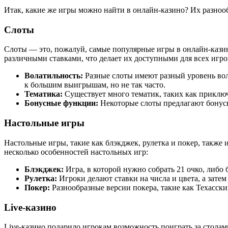
Итак, какие же игры можно найти в онлайн-казино? Их разноо
Слоты
Слоты — это, пожалуй, самые популярные игры в онлайн-кази
различными ставками, что делает их доступными для всех игро
Волатильность:
Разные слоты имеют разный уровень вол
к большим выигрышам, но не так часто.
Тематика:
Существует много тематик, таких как приключе
Бонусные функции:
Некоторые слоты предлагают бонус
Настольные игры
Настольные игры, такие как блэкджек, рулетка и покер, также
несколько особенностей настольных игр:
Блэкджек:
Игра, в которой нужно собрать 21 очко, либо б
Рулетка:
Игроки делают ставки на числа и цвета, а затем
Покер:
Разнообразные версии покера, такие как Техасски
Live-казино
Live-казино подарило игрокам возможность поиграть за столами