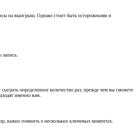
нсы на выигрыш. Однако стоит быть осторожными и
 запись.
ет сыграть определенное количество раз, прежде чем вы сможете
дходят именно вам.
мир, важно помнить о нескольких ключевых моментах.