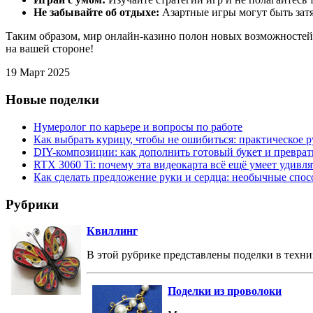
Не забывайте об отдыхе:
Азартные игры могут быть зат
Таким образом, мир онлайн-казино полон новых возможностей и
на вашей стороне!
19 Март 2025
Новые поделки
Нумеролог по карьере и вопросы по работе
Как выбрать курицу, чтобы не ошибиться: практическое р
DIY-композиции: как дополнить готовый букет и преврат
RTX 3060 Ti: почему эта видеокарта всё ещё умеет удивля
Как сделать предложение руки и сердца: необычные спо
Рубрики
Квиллинг
В этой рубрике представлены поделки в техни
Поделки из проволоки