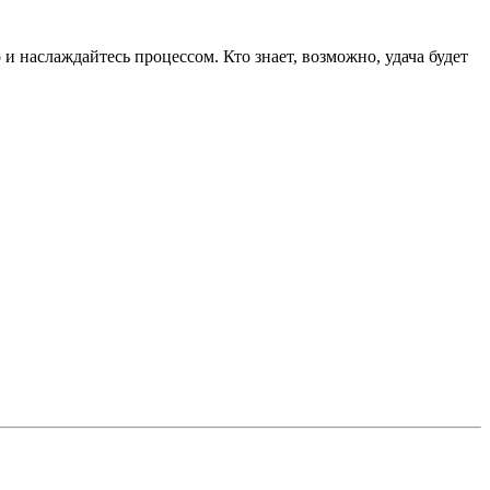
 наслаждайтесь процессом. Кто знает, возможно, удача будет