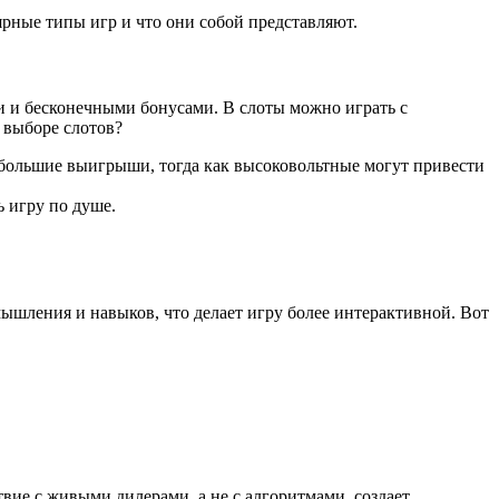
рные типы игр и что они собой представляют.
 и бесконечными бонусами. В слоты можно играть с
 выборе слотов?
большие выигрыши, тогда как высоковольтные могут привести
ь игру по душе.
ышления и навыков, что делает игру более интерактивной. Вот
твие с живыми дилерами, а не с алгоритмами, создает