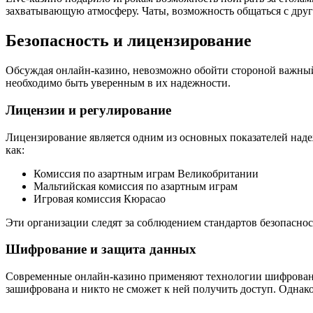
захватывающую атмосферу. Чаты, возможность общаться с дру
Безопасность и лицензирование
Обсуждая онлайн-казино, невозможно обойти стороной важный 
необходимо быть уверенным в их надежности.
Лицензии и регулирование
Лицензирование является одним из основных показателей над
как:
Комиссия по азартным играм Великобритании
Мальтийская комиссия по азартным играм
Игровая комиссия Кюрасао
Эти организации следят за соблюдением стандартов безопасност
Шифрование и защита данных
Современные онлайн-казино применяют технологии шифрования
зашифрована и никто не сможет к ней получить доступ. Однако