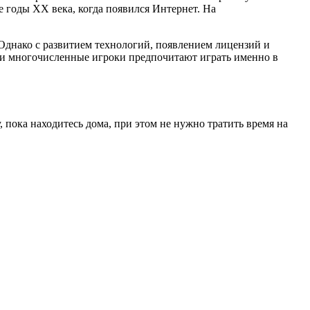
е годы XX века, когда появился Интернет. На
 Однако с развитием технологий, появлением лицензий и
 и многочисленные игроки предпочитают играть именно в
 пока находитесь дома, при этом не нужно тратить время на