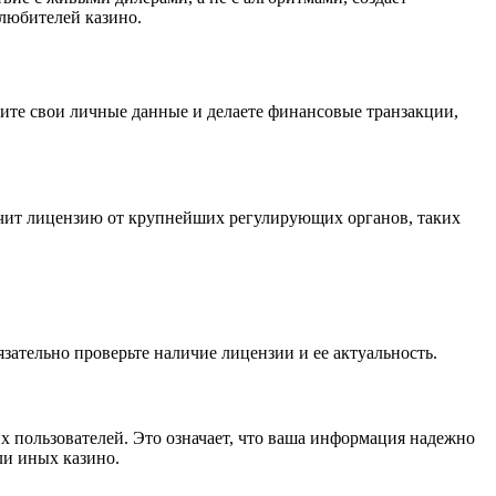
любителей казино.
дите свои личные данные и делаете финансовые транзакции,
чит лицензию от крупнейших регулирующих органов, таких
язательно проверьте наличие лицензии и ее актуальность.
 пользователей. Это означает, что ваша информация надежно
ли иных казино.