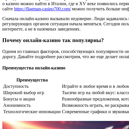
о казино можно найти в Италии, где в XV веке появились перв
сайте
https://flagman-casino700.com/
можно получить больше инф
Сначала онлайн-казино вызывали недоверие. Люди задавались в
регулирующих органов ситуация начала меняться. Сегодня он
интернете, а не в наземных заведениях.
Почему онлайн-казино так популярны?
Одним из главных факторов, способствующих популярности онла
дорогу. Давайте подробнее рассмотрим, что же еще делает онл
Преимущества онлайн-казино
Преимущества
Доступность
Играйте в любое время и в любом
Широкий выбор игр
Тысячи игр на любой вкус: класс
Бонусы и акции
Разнообразные предложения, кото
Анонимность
Возможность играть, не раскрыва
Технологические инновации
Современные графики и звуковы