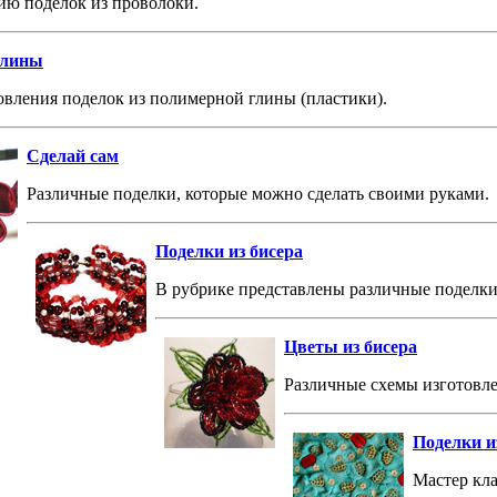
ию поделок из проволоки.
глины
вления поделок из полимерной глины (пластики).
Сделай сам
Различные поделки, которые можно сделать своими руками.
Поделки из бисера
В рубрике представлены различные поделки 
Цветы из бисера
Различные схемы изготовле
Поделки из
Мастер кла