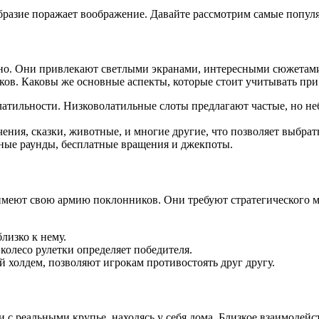
бразие поражает воображение. Давайте рассмотрим самые популя
но. Они привлекают светлыми экранами, интересными сюжетами
ков. Каковы же основные аспекты, которые стоит учитывать при
атильности. Низковолатильные слоты предлагают частые, но не
ния, сказки, животные, и многие другие, что позволяет выбрат
ные раунды, бесплатные вращения и джекпоты.
 имеют свою армию поклонников. Они требуют стратегического м
лизко к нему.
 колесо рулетки определяет победителя.
й холдем, позволяют игрокам противостоять друг другу.
 с реальными крупье, находясь у себя дома. Близкое взаимодейс