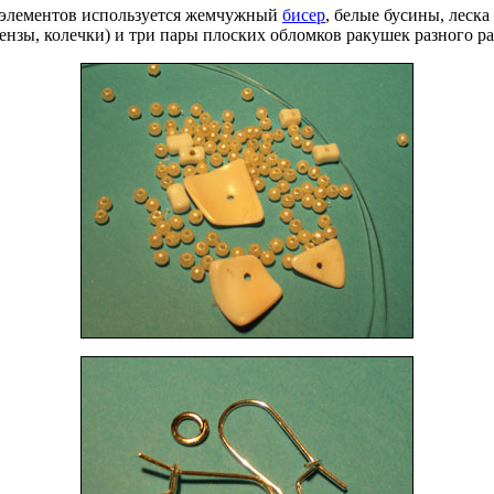
 элементов используется жемчужный
бисер
, белые бусины, леск
ензы, колечки) и три пары плоских обломков ракушек разного ра