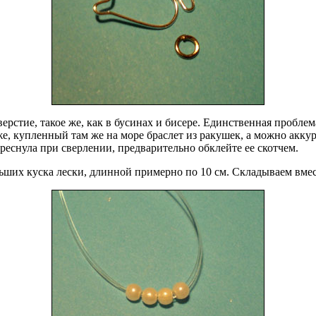
стие, такое же, как в бусинах и бисере. Единственная проблем
, купленный там же на море браслет из ракушек, а можно аккур
реснула при сверлении, предварительно обклейте ее скотчем.
льших куска лески, длинной примерно по 10 см. Складываем вмес