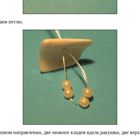
аем петлю.
азном направлении, две нижних кладем вдоль ракушки, две верх