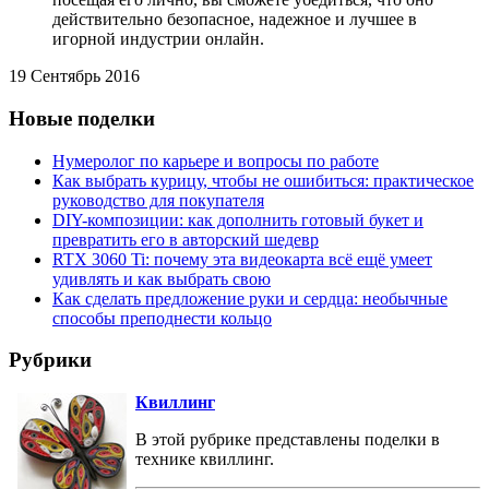
действительно безопасное, надежное и лучшее в
игорной индустрии онлайн.
19 Сентябрь 2016
Новые поделки
Нумеролог по карьере и вопросы по работе
Как выбрать курицу, чтобы не ошибиться: практическое
руководство для покупателя
DIY-композиции: как дополнить готовый букет и
превратить его в авторский шедевр
RTX 3060 Ti: почему эта видеокарта всё ещё умеет
удивлять и как выбрать свою
Как сделать предложение руки и сердца: необычные
способы преподнести кольцо
Рубрики
Квиллинг
В этой рубрике представлены поделки в
технике квиллинг.