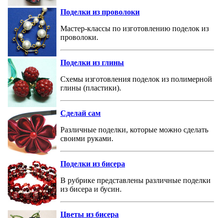
Поделки из проволоки
Мастер-классы по изготовлению поделок из
проволоки.
Поделки из глины
Схемы изготовления поделок из полимерной
глины (пластики).
Сделай сам
Различные поделки, которые можно сделать
своими руками.
Поделки из бисера
В рубрике представлены различные поделки
из бисера и бусин.
Цветы из бисера