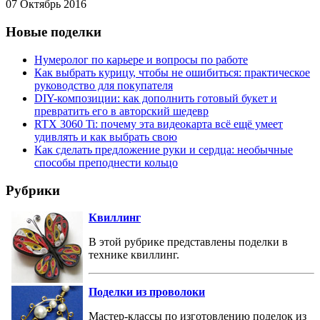
07 Октябрь 2016
Новые поделки
Нумеролог по карьере и вопросы по работе
Как выбрать курицу, чтобы не ошибиться: практическое
руководство для покупателя
DIY-композиции: как дополнить готовый букет и
превратить его в авторский шедевр
RTX 3060 Ti: почему эта видеокарта всё ещё умеет
удивлять и как выбрать свою
Как сделать предложение руки и сердца: необычные
способы преподнести кольцо
Рубрики
Квиллинг
В этой рубрике представлены поделки в
технике квиллинг.
Поделки из проволоки
Мастер-классы по изготовлению поделок из