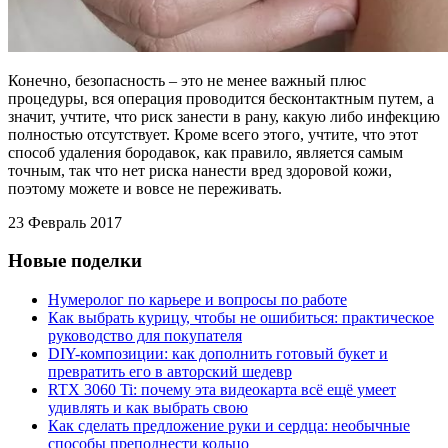
Конечно, безопасность – это не менее важный плюс
процедуры, вся операция проводится бесконтактным путем, а
значит, учтите, что риск занести в рану, какую либо инфекцию
полностью отсутствует. Кроме всего этого, учтите, что этот
способ удаления бородавок, как правило, является самым
точным, так что нет риска нанести вред здоровой кожи,
поэтому можете и вовсе не переживать.
23 Февраль 2017
Новые поделки
Нумеролог по карьере и вопросы по работе
Как выбрать курицу, чтобы не ошибиться: практическое
руководство для покупателя
DIY-композиции: как дополнить готовый букет и
превратить его в авторский шедевр
RTX 3060 Ti: почему эта видеокарта всё ещё умеет
удивлять и как выбрать свою
Как сделать предложение руки и сердца: необычные
способы преподнести кольцо