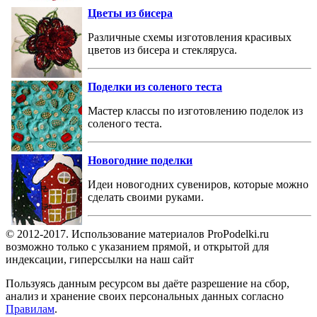
Цветы из бисера
Различные схемы изготовления красивых
цветов из бисера и стекляруса.
Поделки из соленого теста
Мастер классы по изготовлению поделок из
соленого теста.
Новогодние поделки
Идеи новогодних сувениров, которые можно
сделать своими руками.
© 2012-2017. Использование материалов ProPodelki.ru
возможно только с указанием прямой, и открытой для
индексации, гиперссылки на наш сайт
Пользуясь данным ресурсом вы даёте разрешение на сбор,
анализ и хранение своих персональных данных согласно
Правилам
.