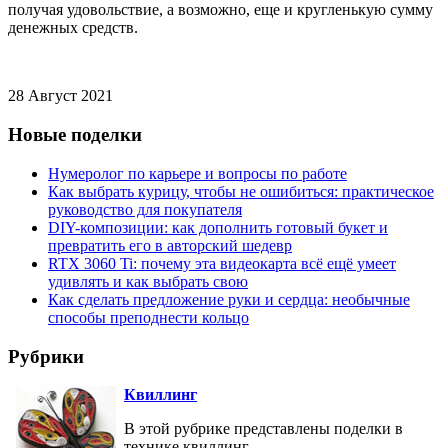
получая удовольствие, а возможно, еще и кругленькую сумму
денежных средств.
28 Август 2021
Новые поделки
Нумеролог по карьере и вопросы по работе
Как выбрать курицу, чтобы не ошибиться: практическое
руководство для покупателя
DIY-композиции: как дополнить готовый букет и
превратить его в авторский шедевр
RTX 3060 Ti: почему эта видеокарта всё ещё умеет
удивлять и как выбрать свою
Как сделать предложение руки и сердца: необычные
способы преподнести кольцо
Рубрики
Квиллинг
В этой рубрике представлены поделки в
технике квиллинг.