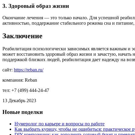
3. Здоровый образ жизни
Окончание лечения — это только начало. Для успешной реабил
активностью, поддержание стабильного режима сна и питание,
Заключение
Реабилитация психологически зависимых является важным и э
может восстановить здоровый образ жизни и зачастую, начать 
поддержкой близких людей, реабилитация дает надежду на воз
сайт:
https://reban.ru/
компания: Reban
тел: +7 (499) 444-24-47
13 Декабрь 2023
Новые поделки
Нумеролог по карьере и вопросы по работе
Как выбрать курицу, чтобы не ошибиться: практическое р
DIY-композиции: как дополнить готовый букет и преврат