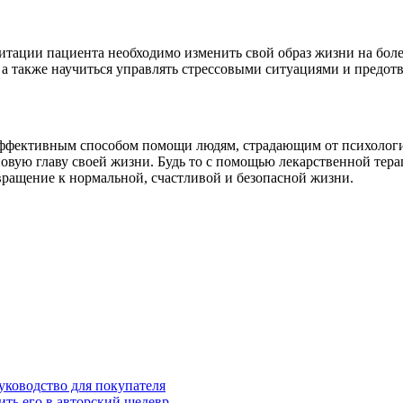
итации пациента необходимо изменить свой образ жизни на более
 а также научиться управлять стрессовыми ситуациями и предо
ффективным способом помощи людям, страдающим от психологич
новую главу своей жизни. Будь то с помощью лекарственной тер
вращение к нормальной, счастливой и безопасной жизни.
уководство для покупателя
ить его в авторский шедевр