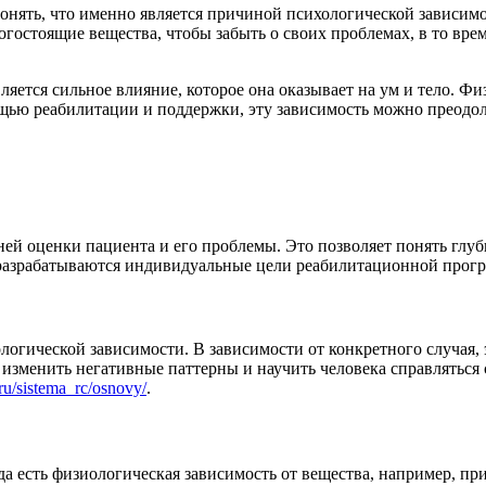
онять, что именно является причиной психологической зависимо
огостоящие вещества, чтобы забыть о своих проблемах, в то вре
яется сильное влияние, которое она оказывает на ум и тело. Ф
ощью реабилитации и поддержки, эту зависимость можно преодол
ей оценки пациента и его проблемы. Это позволяет понять глуб
 разрабатываются индивидуальные цели реабилитационной прог
огической зависимости. В зависимости от конкретного случая, 
изменить негативные паттерны и научить человека справляться 
ru/sistema_rc/osnovy/
.
гда есть физиологическая зависимость от вещества, например, 