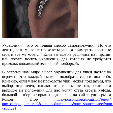
Украшения – это отличный способ самовыражения. Но что
делать, если у вас не проколоты уши, а примерить красивые
серьги все же хочется? Если вы еще не решились на пирсинг
или хотите носить украшения, для которых не требуются
проколы, вдохновляйтесь нашей подборкой.
В современном мире выбор украшений для ушей настолько
огромен, что каждый сможет подобрать серьги под себя.
Конечно, если у вас не проколоты уши, может показаться, что
выбор ограничен, однако это совсем не так, отличным
выходом из положения для вас могут стать серьги каффы,
большой выбор которых представлен на сайте универмага
Poison Drop
https://poisondrop.ru/catalog/sergi/?
utm_campaign=eternal&utm_medium=links&utm_source=sape&utm
{source}