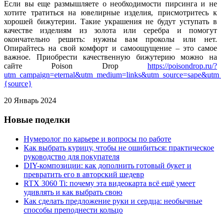
Если вы еще размышляете о необходимости пирсинга и не
хотите тратиться на ювелирные изделия, присмотритесь к
хорошей бижутерии. Такие украшения не будут уступать в
качестве изделиям из золота или серебра и помогут
окончательно решить: нужны вам проколы или нет.
Опирайтесь на свой комфорт и самоощущение – это самое
важное. Приобрести качественную бижутерию можно на
сайте Poison Drop
https://poisondrop.ru/?
utm_campaign=eternal&utm_medium=links&utm_source=sape&utm
{source}
20 Январь 2024
Новые поделки
Нумеролог по карьере и вопросы по работе
Как выбрать курицу, чтобы не ошибиться: практическое
руководство для покупателя
DIY-композиции: как дополнить готовый букет и
превратить его в авторский шедевр
RTX 3060 Ti: почему эта видеокарта всё ещё умеет
удивлять и как выбрать свою
Как сделать предложение руки и сердца: необычные
способы преподнести кольцо