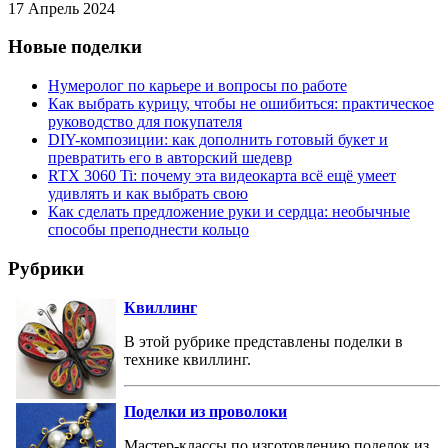
17 Апрель 2024
Новые поделки
Нумеролог по карьере и вопросы по работе
Как выбрать курицу, чтобы не ошибиться: практическое
руководство для покупателя
DIY-композиции: как дополнить готовый букет и
превратить его в авторский шедевр
RTX 3060 Ti: почему эта видеокарта всё ещё умеет
удивлять и как выбрать свою
Как сделать предложение руки и сердца: необычные
способы преподнести кольцо
Рубрики
Квиллинг
В этой рубрике представлены поделки в
технике квиллинг.
Поделки из проволоки
Мастер-классы по изготовлению поделок из