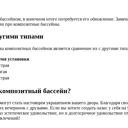
бассейном, в конечном итоге потребуется его обновление. Замена
и про композитные бассейны.
ругими типами
 композитных бассейнов является сравнение их с другими типа
емя установки
трая
гая
трая
 композитный бассейн?
гут стать настоящим украшением вашего двора. Благодаря свое
их вечеринок с друзьями. Если вы хотите создать оазис у себя 
о эстетическое удовольствие, но и долгосрочное удовольствие о
звлечений!