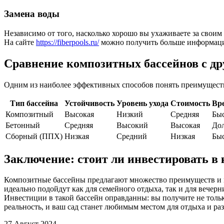
Замена воды
Независимо от того, насколько хорошо вы ухаживаете за своим 
На сайте
https://fiberpools.ru/
можно получить больше информаци
Сравнение композитных бассейнов с д
Одним из наиболее эффективных способов понять преимущества
Тип бассейна
Устойчивость
Уровень ухода
Стоимость
Вр
Композитный
Высокая
Низкий
Средняя
Быс
Бетонный
Средняя
Высокий
Высокая
Дол
Сборный (ППХ)
Низкая
Средний
Низкая
Быс
Заключение: стоит ли инвестировать в
Композитные бассейны предлагают множество преимуществ и мо
идеально подойдут как для семейного отдыха, так и для вечерн
Инвестиции в такой бассейн оправданны: вы получите не тольк
реальность, и ваш сад станет любимым местом для отдыха и ра
27 Август 2024