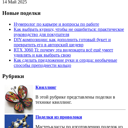
14 Май 2025
Новые поделки
Нумеролог по карьере и вопросы по работе
Как выбрать курицу, чтобы не ошибиться: практическое
руководство для покупателя
DIY-композиции: как дополнить готовый букет и
превратить его в авторский шедевр
RTX 3060 Ti: почему эта видеокарта всё ещё умеет
удивлять и как выбрать свою
Как сделать предложение руки и сердца: необычные
способы преподнести кольцо
Рубрики
Квиллинг
В этой рубрике представлены поделки в
технике квиллинг.
Поделки из проволоки
Мастер-классы по изготовлению поделок из