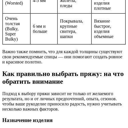
4-5 мм
жилеты,
(Worsted)
изделия
пледы
плотные
Очень
Покрывала,
Вязание
толстая
6 мм и
крупные
быстрое,
(Bulky,
больше
свитера,
изделия
Super
шапки
объемные
Bulky)
Важно также помнить, что для каждой толщины существуют
свои рекомендуемые спицы — они помогают создать ровное
и красивое полотно.
Как правильно выбрать пряжу: на что
обратить внимание
Подход к выбору пряжи зависит не только от желаемого
результата, но и от личных предпочтений, опыта, сезонов.
чтобы ваше рукоделие приносило радость, нужно учитывать
несколько важных факторов.
Назначение изделия