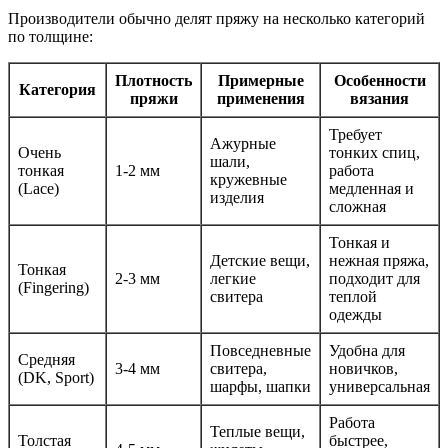
Производители обычно делят пряжу на несколько категорий
по толщине:
Плотность
Примерные
Особенности
Категория
пряжи
применения
вязания
Требует
Ажурные
Очень
тонких спиц,
шали,
тонкая
1-2 мм
работа
кружевные
(Lace)
медленная и
изделия
сложная
Тонкая и
Детские вещи,
нежная пряжа,
Тонкая
2-3 мм
легкие
подходит для
(Fingering)
свитера
теплой
одежды
Повседневные
Удобна для
Средняя
3-4 мм
свитера,
новичков,
(DK, Sport)
шарфы, шапки
универсальная
Работа
Теплые вещи,
Толстая
быстрее,