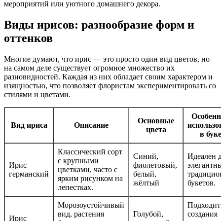
мероприятий или уютного домашнего декора.
Виды ирисов: разнообразие форм и
оттенков
Многие думают, что ирис — это просто один вид цветов, но
на самом деле существует огромное множество их
разновидностей. Каждая из них обладает своим характером и
изящностью, что позволяет флористам экспериментировать со
стилями и цветами.
Особенн
Основные
Вид ириса
Описание
использо
цвета
в бук
Классический сорт
Синий,
Идеален 
с крупными
Ирис
фиолетовый,
элегантн
цветками, часто с
германский
белый,
традицио
ярким рисунком на
жёлтый
букетов.
лепестках.
Морозоустойчивый
Подходит
вид, растения
Голубой,
создания
Ирис