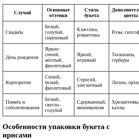
Основные
Стиль
Дополните
Случай
оттенки
букета
цветы
Белый,
Классика,
Свадьба
голубой,
Розы, гипсо
романтика
сиреневый
Яркие:
синий,
Яркий,
Тюльпаны,
День рождения
жёлтый,
игривый
герберы
фиолетовый
Синий,
Строгий,
Корпоратив
белый,
Лилии, орхи
элегантный
фиолетовый
Белый,
Память и
Сдержанный,
Хризантемы
светло-
соболезнования
минимализм
каллы
голубой
Особенности упаковки букета с
ирисами