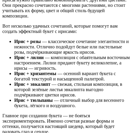
Они прекрасно сочетаются с многими растениями, но стоит
учитывать их форму, цвет и общий стиль будущей
композиции.
Вот несколько удачных сочетаний, которые помогут вам
создать эффектный букет с ирисами:
Ирис + розы
— классическое сочетание элегантности и
нежности. Отлично подойдут белые или пастельные
розы, подчёркивающие яркость ирисов.
Ирис + лилии
— композиция с обаятельным восточным
настроением. Лилии придают букету великолепие, а
ирисы — игривость.
Ирис + хризантемы
— осенний вариант букета с
богатой текстурой и насыщенной палитрой.
Ирис + эвкалипт
— свежая, стильная композиция, в
которой зелёные листья эвкалипта выгодно
подчёркивают цветки ирисов.
Ирис + тюльпаны
— отличный выбор для весеннего
букета, лёгкого и воздушного.
Главное при создании букета — не бояться
экспериментировать. Именно сочетая разные формы и
оттенки, получается настоящий шедевр, который будет
радовать глаз и сердце.