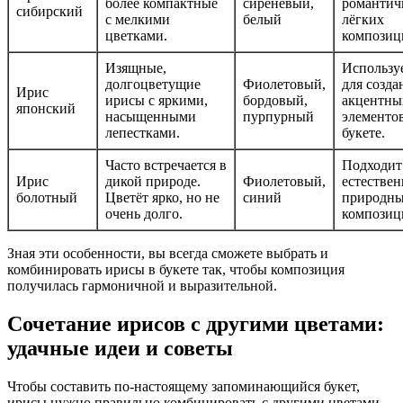
более компактные
сиреневый,
романтич
сибирский
с мелкими
белый
лёгких
цветками.
композиц
Изящные,
Использу
долгоцветущие
Фиолетовый,
для созда
Ирис
ирисы с яркими,
бордовый,
акцентны
японский
насыщенными
пурпурный
элементов
лепестками.
букете.
Часто встречается в
Подходит
Ирис
дикой природе.
Фиолетовый,
естествен
болотный
Цветёт ярко, но не
синий
природн
очень долго.
композиц
Зная эти особенности, вы всегда сможете выбрать и
комбинировать ирисы в букете так, чтобы композиция
получилась гармоничной и выразительной.
Сочетание ирисов с другими цветами:
удачные идеи и советы
Чтобы составить по-настоящему запоминающийся букет,
ирисы нужно правильно комбинировать с другими цветами.