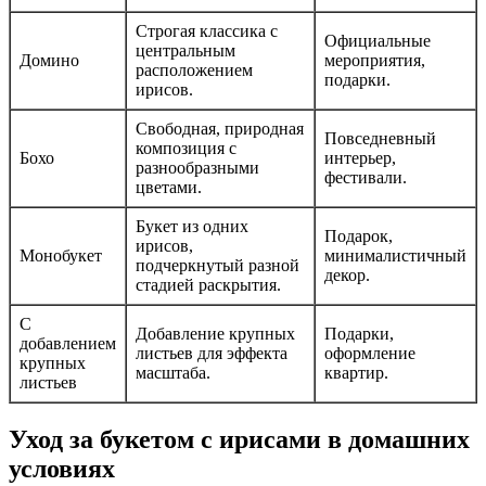
Строгая классика с
Официальные
центральным
Домино
мероприятия,
расположением
подарки.
ирисов.
Свободная, природная
Повседневный
композиция с
Бохо
интерьер,
разнообразными
фестивали.
цветами.
Букет из одних
Подарок,
ирисов,
Монобукет
минималистичный
подчеркнутый разной
декор.
стадией раскрытия.
С
Добавление крупных
Подарки,
добавлением
листьев для эффекта
оформление
крупных
масштаба.
квартир.
листьев
Уход за букетом с ирисами в домашних
условиях