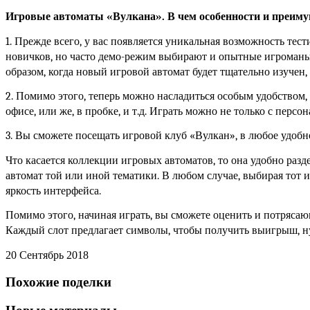
Игровые автоматы «Вулкана». В чем особенности и преим
1. Прежде всего, у вас появляется уникальная возможность тест
новичков, но часто демо-режим выбирают и опытные игроманы,
образом, когда новый игровой автомат будет тщательно изучен
2. Помимо этого, теперь можно насладиться особым удобством, 
офисе, или же, в пробке, и т.д. Играть можно не только с перс
3. Вы сможете посещать игровой клуб «Вулкан», в любое удобно
Что касается коллекции игровых автоматов, то она удобно разде
автомат той или иной тематики. В любом случае, выбирая тот и
яркость интерфейса.
Помимо этого, начиная играть, вы сможете оценить и потрясающ
Каждый слот предлагает символы, чтобы получить выигрыш, ну
20 Сентябрь 2018
Похожие поделки