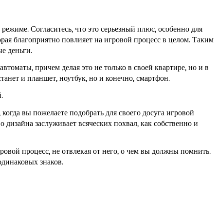
 режиме. Согласитесь, что это серьезный плюс, особенно для 
ая благоприятно повлияет на игровой процесс в целом. Таким 
е деньги.
оматы, причем делая это не только в своей квартире, но и в 
танет и планшет, ноутбук, но и конечно, смартфон.
. 
 когда вы пожелаете подобрать для своего досуга игровой 
о дизайна заслуживает всяческих похвал, как собственно и 
овой процесс, не отвлекая от него, о чем вы должны помнить. 
одинаковых знаков.