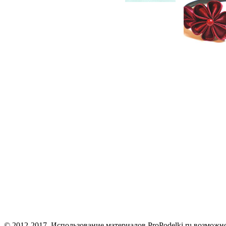
© 2012-2017. Использование материалов ProPodelki.ru возможн