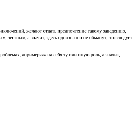
риключений, желают отдать предпочтение такому заведению, 
, честным, а значит, здесь однозначно не обманут, что следует 
облемах, «примеряя» на себя ту или иную роль, а значит, 