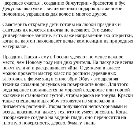
"деревьев счастья", созданию бижутерии - браслетов и бус.
Декупаж шкатулки - великолепный подарок для женской
половины, украшения для волос и многое другое.
Смастерить открытку дети готовы на любой праздник и
фантазия их кажется никогда не иссякнет. Это самое
универсальное занятие. Есть даже направление эко-открытки,
когда на картон наклеивают целые композиции из природных
материалов.
Праздник Пасхи - ему в России уделяют не менее важное
место, чем Новому году или дню учителя. На пасху все всегда
пекут куличи и раскрашивают яйца. С детками в классе
можно провести мастер класс по росписи деревянных
заготовок в форме яиц в стиле эбру. Эбру - это древняя
техника создания рисунков на поверхносте воды. Для этого
вода заранее настаивается на морской водоросле или горной
колючке и становится густой, чтобы краска не тонула. Краски
также специально для эбру готовятся из минералов и
пигментов растений. Узоры получаются неповторимыми и
всегда красивыми, даже у тех. кто не умеет рисовать. Когда
изображение создано на водной глади, оно переносится на
плотную поверхность, дерево, бумагу, ткань.