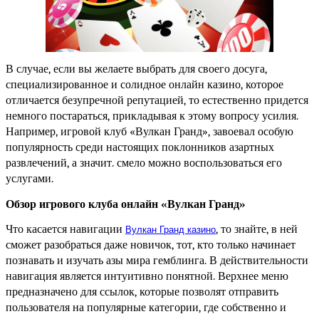
В случае, если вы желаете выбрать для своего досуга, 
специализированное и солидное онлайн казино, которое 
отличается безупречной репутацией, то естественно придется 
немного постараться, прикладывая к этому вопросу усилия. 
Например, игровой клуб «Вулкан Гранд», завоевал особую 
популярность среди настоящих поклонников азартных 
развлечений, а значит. смело можно воспользоваться его 
услугами.
Обзор игрового клуба онлайн «Вулкан Гранд»
Что касается навигации 
, то знайте, в ней 
Вулкан Гранд казино
сможет разобраться даже новичок, тот, кто только начинает 
познавать и изучать азы мира гемблинга. В действительности 
навигация является интуитивно понятной. Верхнее меню 
предназначено для ссылок, которые позволят отправить 
пользователя на популярные категории, где собственно и 