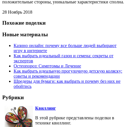
положительные стороны, уникальные характеристики сполна.
28 Ноябрь 2018
Похожие поделки
Новые материалы
Казино онлайн: почему все больше людей выбирают
игру в интернете
Как выбрать идеальный газон и семена: секреты от
экспертов
Остеопороз: Симптомы и Лечение
Как выбрать идеальную прогулочную детскую коляску:
советы и рекомендации
Шредеры для бумаги: как выбрать и почему без них не
обойтись
Рубрики
Квиллинг
В этой рубрике представлены поделки в
технике квиллинг.