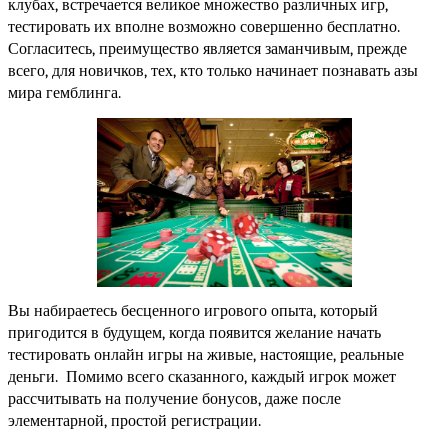
клубах, встречается великое множество различных игр, 
тестировать их вполне возможно совершенно бесплатно. 
Согласитесь, преимущество является заманчивым, прежде 
всего, для новичков, тех, кто только начинает познавать азы 
мира гемблинга.
Вы набираетесь бесценного игрового опыта, который 
пригодится в будущем, когда появится желание начать 
тестировать онлайн игры на живые, настоящие, реальные 
деньги.  Помимо всего сказанного, каждый игрок может 
рассчитывать на получение бонусов, даже после 
элементарной, простой регистрации.