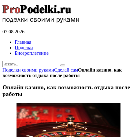
07.08.2026
Главная
Поделки
Бисероплетение
Поделки своими руками
Сделай сам
Онлайн казино, как
возможность отдыха после работы
Онлайн казино, как возможность отдыха после
работы