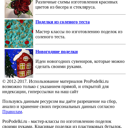
Различные схемы изготовления красивых
цветов из бисера и стекляруса.
Поделки из соленого теста
Мастер классы по изготовлению поделок из
соленого теста.
Новогодние поделки
Идеи новогодних сувениров, которые можно
сделать своими руками.
© 2012-2017. Использование материалов ProPodelki.ru
возможно только с указанием прямой, и открытой для
индексации, гиперссылки на наш сайт
Пользуясь данным ресурсом вы даёте разрешение на сбор,
анализ и хранение своих персональных данных согласно
Правилам
.
ProPodelki.ru - мастер-классы по изготовлению поделок
своими руками. Красивые поделки из пластиковых бутылок,