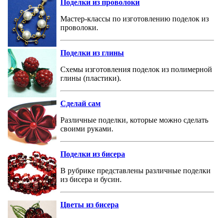
Поделки из проволоки
Мастер-классы по изготовлению поделок из
проволоки.
Поделки из глины
Схемы изготовления поделок из полимерной
глины (пластики).
Сделай сам
Различные поделки, которые можно сделать
своими руками.
Поделки из бисера
В рубрике представлены различные поделки
из бисера и бусин.
Цветы из бисера