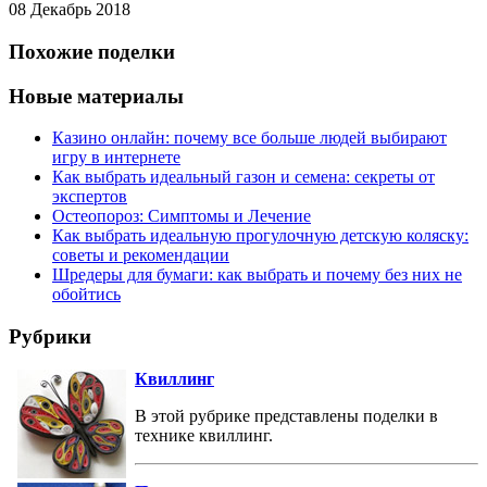
08 Декабрь 2018
Похожие поделки
Новые материалы
Казино онлайн: почему все больше людей выбирают
игру в интернете
Как выбрать идеальный газон и семена: секреты от
экспертов
Остеопороз: Симптомы и Лечение
Как выбрать идеальную прогулочную детскую коляску:
советы и рекомендации
Шредеры для бумаги: как выбрать и почему без них не
обойтись
Рубрики
Квиллинг
В этой рубрике представлены поделки в
технике квиллинг.