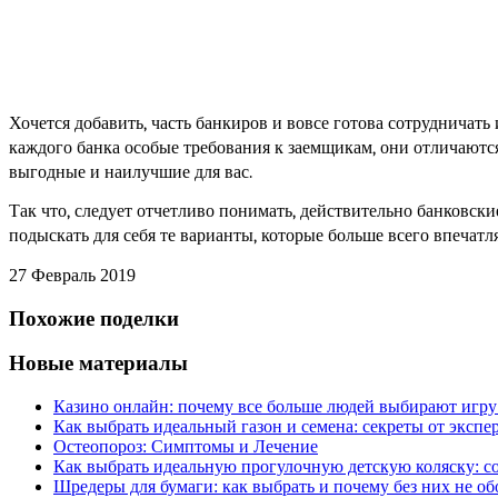
Хочется добавить, часть банкиров и вовсе готова сотрудничат
каждого банка особые требования к заемщикам, они отличаются.
выгодные и наилучшие для вас.
Так что, следует отчетливо понимать, действительно банковск
подыскать для себя те варианты, которые больше всего впечатля
27 Февраль 2019
Похожие поделки
Новые материалы
Казино онлайн: почему все больше людей выбирают игру
Как выбрать идеальный газон и семена: секреты от экспе
Остеопороз: Симптомы и Лечение
Как выбрать идеальную прогулочную детскую коляску: с
Шредеры для бумаги: как выбрать и почему без них не об