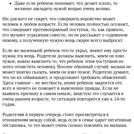
Даже если ребенок понимает, что делает плохо, то
желание завладеть чужой вещью очень велико.
Ни для кого не секрет, что совершить воровство может
человек в любом возрасте. Если человек полностью осознает,
что совершает противоправный поступок, то, как правило,
его мучают угрызения совести, он не расскажет о содеянном
никому, а полученную чужую вещь скорее всего выбросит.
Если же маленький ребенок что-то украл, значит ему просто
нужна эта вещь. Родители должны выяснить, зачем он взял
чужое, важно выяснить то, что ребенок этим поступком не
хотел отомстить человеку. Вполне обычный случай: малыш не
может внятно сказать, зачем он взял чужое. Родители думают,
что он их обманывает, и продолжают требовать объяснений.
Здесь главное – не жесткость, иначе ребенок закроется ото
всех и ничего не поможет в выяснении правды. Если не
выявить причину в самом начале, зачастую это случается в
очень раннем возрасте, то ситуация повторится уже к 14-ти
годам.
Родителям в первую очередь стоит присмотреться к
отношениям между собой, ведь если в семье царит негативная
обстановка, то это может очень сильно повлиять на малыша.