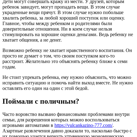
Дети могут совершать кражу из мести. У друзей, которым
ребенок завидует, могут пропадать вещи. В этом случае
украденные вещи прячут. В этом случае нужно побольше
хвалить ребенка, за любой хороший поступок или оценку.
Главное, чтобы между ребенком и родителями были
доверительные отношения. Ни в коем случае нельзя
стимулировать на хорошие оценки деньгами. Ведь ребенку не
хватает общения, а не денег.
Возможно ребенку не хватает нравственного воспитания. Он
просто не думает о том, что своим поступком кого-то
расстроит. Желательно это объяснять ребенку ближе к семи
годам.
Не стоит упрекать ребенка, ему нужно объяснить, что можно
исправить ситуацию и помочь найти выход вместе. Не нужно
оставлять его один на один с этой бедой.
Поймали с поличным?
Часто воровство вызвано финансовыми проблемами внутри
семьи, для разрешения которых можно воспользоваться
игровыми автоматами в
https://vulcankazino-777.com/
.
Азартные развлечения давно доказали то, насколько быстро с
их помощью удается вернуть утраченную экономическую