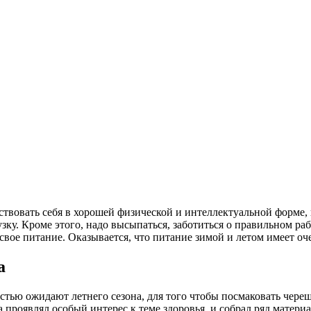
вствовать себя в хорошей физической и интеллектуальной форме,
ку. Кроме этого, надо высыпаться, заботиться о правильном раб
вое питание. Оказывается, что питание зимой и летом имеет оче
а
стью ожидают летнего сезона, для того чтобы посмаковать чере
да проявлял особый интерес к теме здоровья, и собрал ряд матер