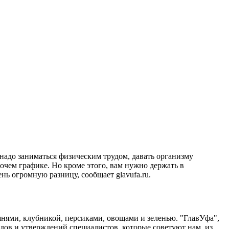
 надо заниматься физическим трудом, давать организму
очем графике. Но кроме этого, вам нужно держать в
нь огромную разницу, сообщает glavufa.ru.
шнями, клубникой, персиками, овощами и зеленью. "ГлавУфа",
иалов и утверждений специалистов, которые советуют нам, из