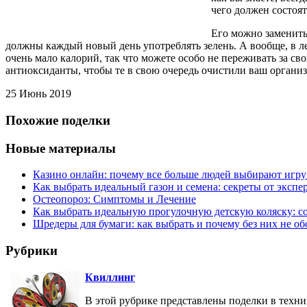
чего должен состоят
Его можно заменить
должны каждый новый день употреблять зелень. А вообще, в л
очень мало калорий, так что можете особо не переживать за с
антиоксиданты, чтобы те в свою очередь очистили ваш органи
25 Июнь 2019
Похожие поделки
Новые материалы
Казино онлайн: почему все больше людей выбирают игру
Как выбрать идеальный газон и семена: секреты от экспе
Остеопороз: Симптомы и Лечение
Как выбрать идеальную прогулочную детскую коляску: с
Шредеры для бумаги: как выбрать и почему без них не об
Рубрики
Квиллинг
В этой рубрике представлены поделки в техни