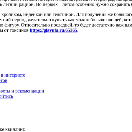
ь летний рацион. Во первых – летом особенно нужно сохранять ба
 кроликом, индейкой или телятиной. Для получения же большог
етний период желательно кушать как можно больше овощей, кото
вою фигуру. Относительно последней, то будет достаточно важн
зм от токсинов
https://glavufa.ru/65365
.
 в интернете
ртов
оветы и рекомендации
ойтись
ке квиллинг.