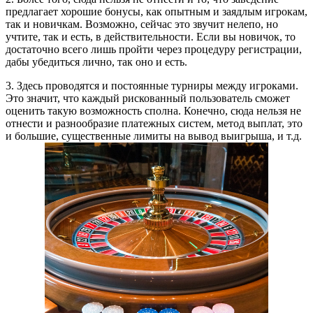
предлагает хорошие бонусы, как опытным и заядлым игрокам,
так и новичкам. Возможно, сейчас это звучит нелепо, но
учтите, так и есть, в действительности. Если вы новичок, то
достаточно всего лишь пройти через процедуру регистрации,
дабы убедиться лично, так оно и есть.
3. Здесь проводятся и постоянные турниры между игроками.
Это значит, что каждый рискованный пользователь сможет
оценить такую возможность сполна. Конечно, сюда нельзя не
отнести и разнообразие платежных систем, метод выплат, это
и большие, существенные лимиты на вывод выигрыша, и т.д.