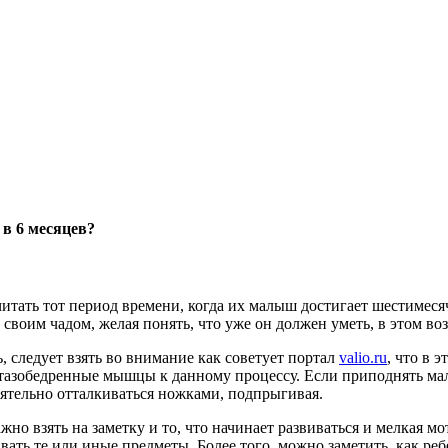
 в 6 месяцев?
читать тот период времени, когда их малыш достигает шестимеся
а своим чадом, желая понять, что уже он должен уметь, в этом воз
, следует взять во внимание как советует портал
valio.ru
, что в 
тазобедренные мышцы к данному процессу. Если приподнять мал
оятельно отталкиваться ножками, подпрыгивая.
жно взять на заметку и то, что начинает развиваться и мелкая мо
ать те или иные предметы. Более того, можно заметить, как ре