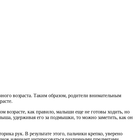
чного возраста. Таким образом, родители внимательным
расте.
этом возрасте, как правило, малыши еще не готовы ходить, но
ыша, удерживая его за подмышки, то можно заметить, как он
торика рук. В результате этого, пальчики крепко, уверено
бенок начинает интересоваться различными предметами