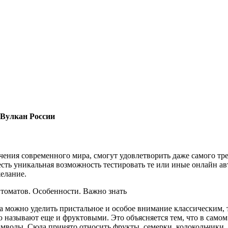
Вулкан России
лечения современного мира, смогут удовлетворить даже самого т
сть уникальная возможность тестировать те или иные онлайн авт
желание.
томатов. Особенности. Важно знать
гда можно уделить пристальное и особое внимание классическим
 называют еще и фруктовыми. Это объясняется тем, что в само
волы. Сюда принято относить фрукты, семерки, колокольчики, 