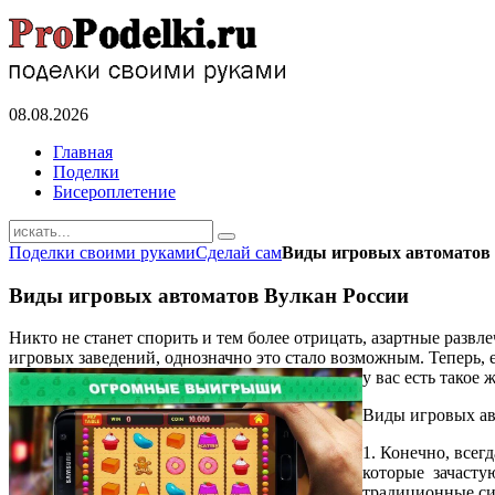
08.08.2026
Главная
Поделки
Бисероплетение
Поделки своими руками
Сделай сам
Виды игровых автоматов 
Виды игровых автоматов Вулкан России
Никто не станет спорить и тем более отрицать, азартные разв
игровых заведений, однозначно это стало возможным. Теперь, е
у вас есть такое 
Виды игровых ав
1. Конечно, все
которые зачастую
традиционные сим