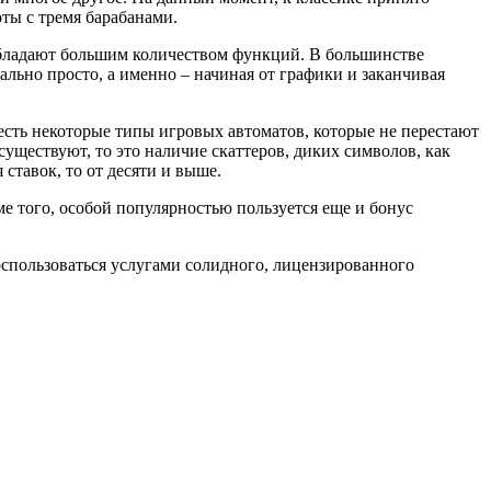
оты с тремя барабанами.
обладают большим количеством функций. В большинстве
мально просто, а именно – начиная от графики и заканчивая
 есть некоторые типы игровых автоматов, которые не перестают
существуют, то это наличие скаттеров, диких символов, как
ставок, то от десяти и выше.
ме того, особой популярностью пользуется еще и бонус
оспользоваться услугами солидного, лицензированного