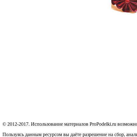
© 2012-2017. Использование материалов ProPodelki.ru возможн
Пользуясь данным ресурсом вы даёте разрешение на сбор, ана