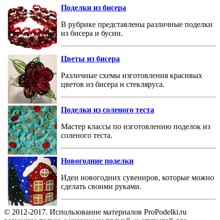
Поделки из бисера
В рубрике представлены различные поделки
из бисера и бусин.
Цветы из бисера
Различные схемы изготовления красивых
цветов из бисера и стекляруса.
Поделки из соленого теста
Мастер классы по изготовлению поделок из
соленого теста.
Новогодние поделки
Идеи новогодних сувениров, которые можно
сделать своими руками.
© 2012-2017. Использование материалов ProPodelki.ru