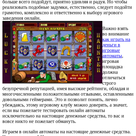
больше всего подойдут, приятно удивляя и радуя. Но чтобы
реализовать подобные задумки, естественно, следует подойти
грамотно, комплексно и ответственно к выбору игрового
заведения онлайн.
Важно взять
во внимание
как играть на
деньги в
игровые
автоматы
,
игровая
площадка
должна
отличаться
строго
безупречной репутацией, имея высокие рейтинги, обладая и
многочисленными положительными отзывами, оставленными
довольными геймерами. Это и позволит понять, лично
убеждаясь, этому игровому клубу можно доверять, а значит,
если вы пожелаете тестировать онлайн автоматы
исключительно на настоящие денежные средства, то вас и
вовсе никто не пожелает обмануть.
Играем в онлайн автоматы на настоящие денежные средства.