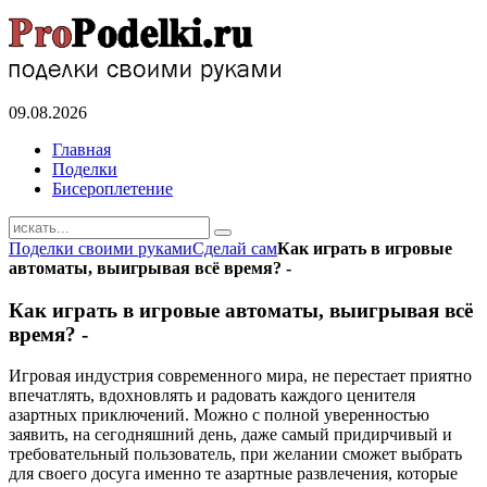
09.08.2026
Главная
Поделки
Бисероплетение
Поделки своими руками
Сделай сам
Как играть в игровые
автоматы, выигрывая всё время? -
Как играть в игровые автоматы, выигрывая всё
время? -
Игровая индустрия современного мира, не перестает приятно
впечатлять, вдохновлять и радовать каждого ценителя
азартных приключений. Можно с полной уверенностью
заявить, на сегодняшний день, даже самый придирчивый и
требовательный пользователь, при желании сможет выбрать
для своего досуга именно те азартные развлечения, которые