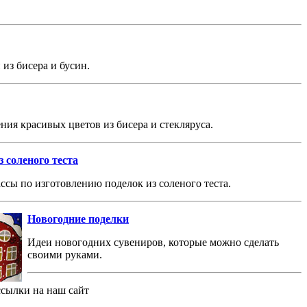
из бисера и бусин.
ния красивых цветов из бисера и стекляруса.
 соленого теста
ссы по изготовлению поделок из соленого теста.
Новогодние поделки
Идеи новогодних сувениров, которые можно сделать
своими руками.
ссылки на наш сайт