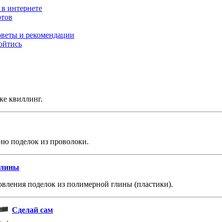
 в интернете
ртов
оветы и рекомендации
ойтись
ке квиллинг.
ию поделок из проволоки.
глины
вления поделок из полимерной глины (пластики).
Сделай сам