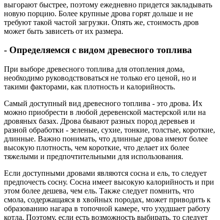
выгорают быстрее, поэтому ежедневно придется закладывать
новую порцию. Более крупные дрова горят дольше и не
требуют такой частой загрузки. Опять же, стоимость дров
может быть зависеть от их размера.
- Определяемся с видом древесного топлива
При выборе древесного топлива для отопления дома,
необходимо руководствоваться не только его ценой, но и
такими факторами, как плотность и калорийность.
Самый доступный вид древесного топлива - это дрова. Их
можно приобрести в любой деревенской мастерской или на
дровяных базах. Дрова бывают разных пород деревьев и
разной обработки - зеленые, сухие, тонкие, толстые, короткие,
длинные. Важно понимать, что длинные дрова имеют более
высокую плотность, чем короткие, что делает их более
тяжелыми и предпочтительными для использования.
Если доступными дровами являются сосна и ель, то следует
предпочесть сосну. Сосна имеет высокую калорийность и при
этом более дешева, чем ель. Также следует помнить, что
смола, содержащаяся в хвойных породах, может приводить к
образованию нагара в топочной камере, что ухудшает работу
котла. Поэтому, если есть возможность выбирать, то следует