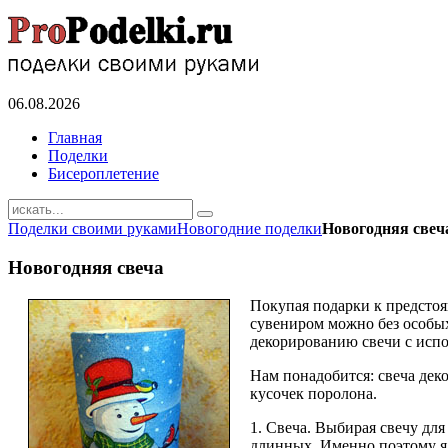
06.08.2026
Главная
Поделки
Бисероплетение
Поделки своими руками
Новогодние поделки
Новогодняя свеч
Новогодняя свеча
Покупая подарки к предстоя
сувениром можно без особых
декорированию свечи с исп
Нам понадобится: свеча деко
кусочек поролона.
1. Свеча. Выбирая свечу для
длинных. Именно поэтому я 