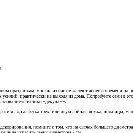
а
щим праздникам, многие из нас не жалеют денег и времени на 
 усилий, практически не выходя из дома. Попробуйте сами в это
ользованием техники «декупаж».
ративная; салфетка трех- или двухслойная; ложка; ножницы; мал
 декорирования, помните о том, что на свечах большего диаметра
решила украсить свечу диаметром 7 см.