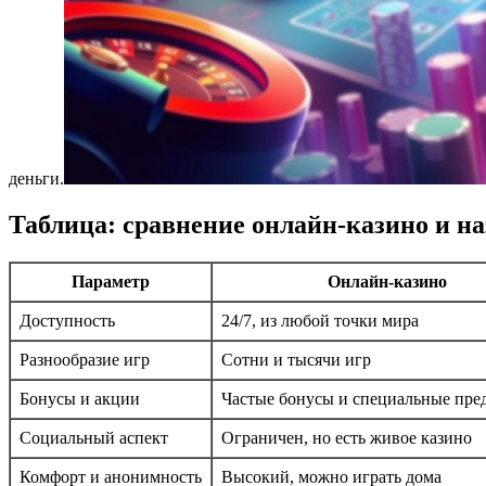
деньги.
Таблица: сравнение онлайн-казино и н
Параметр
Онлайн-казино
Доступность
24/7, из любой точки мира
Разнообразие игр
Сотни и тысячи игр
Бонусы и акции
Частые бонусы и специальные пре
Социальный аспект
Ограничен, но есть живое казино
Комфорт и анонимность
Высокий, можно играть дома