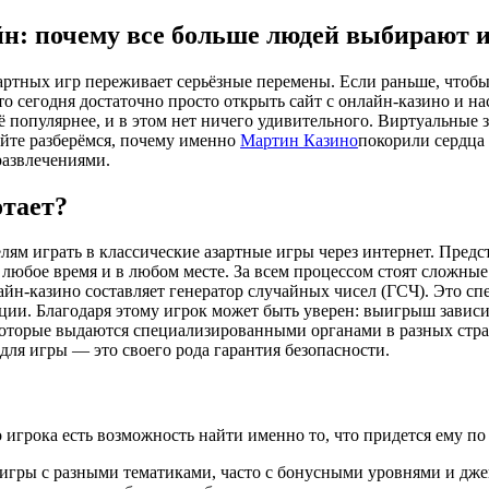
н: почему все больше людей выбирают и
артных игр переживает серьёзные перемены. Если раньше, чтобы
 то сегодня достаточно просто открыть сайт с онлайн-казино и н
ё популярнее, и в этом нет ничего удивительного. Виртуальные 
йте разберёмся, почему именно
Мартин Казино
покорили сердца
развлечениями.
отает?
ям играть в классические азартные игры через интернет. Предст
в любое время и в любом месте. За всем процессом стоят сложн
айн-казино составляет генератор случайных чисел (ГСЧ). Это сп
ии. Благодаря этому игрок может быть уверен: выигрыш зависит 
которые выдаются специализированными органами в разных стра
 для игры — это своего рода гарантия безопасности.
 игрока есть возможность найти именно то, что придется ему п
 игры с разными тематиками, часто с бонусными уровнями и дж