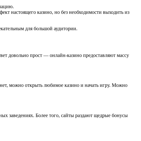
нацию.
фект настоящего казино, но без необходимости выходить из
екательным для большой аудитории.
Ответ довольно прост — онлайн-казино предоставляют массу
ернет, можно открыть любимое казино и начать игру. Можно
мных заведениях. Более того, сайты раздают щедрые бонусы