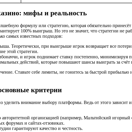
казино: мифы и реальность
волшебную формулу или стратегию, которая обязательно принесёт
гарантирует 100% выигрыш. Но это не значит, что стратегии не р
ько самых известных подходов:
ыша. Теоретически, при выигрыше игрок возвращает все потери 
ие этой стратегии.
боначчи, и игрок поднимает ставку постепенно, минимизируя п
мальных действий, которые повышают шансы выиграть за счёт 
чение. Ставьте себе лимиты, не гонитесь за быстрой прибылью и
 основные критерии
о уделить внимание выбору платформы. Ведь от этого зависит и
о авторитетной организацией (например, Мальтийский игорный 
х форумах и сайтах-отзовиках.
удии гарантируют качество и честность.