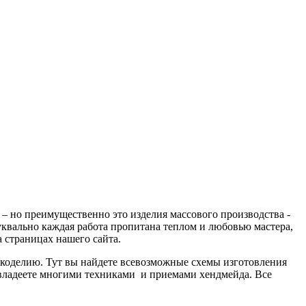
 – но преимущественно это изделия массового производства -
уквально каждая работа пропитана теплом и любовью мастера,
 страницах нашего сайта.
укоделию. Тут вы найдете всевозможные схемы изготовления
овладеете многими техниками и приемами хендмейда. Все