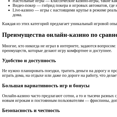
Настольные игры — классические казино-игры, такие как 
Видео-покер — гибрид покера и игровых автоматов, где
Live-казино — игры с настоящими крупье в режиме реальн
дома.
Каждая из этих категорий предлагает уникальный игровой опы
Преимущества онлайн-казино по срав
Многие, кто никогда не играл в интернете, задаются вопросом
преимуществ, которые делают игру комфортнее и доступнее.
Удобство и доступность
Не нужно планировать поездки, тратить деньги на дорогу и пр
играть дома, на отдыхе или даже по дороге на работу, что дел
Большая вариативность игр и бонусы
Онлайн-казино часто предлагают сотни, а то и тысячи разных 
новым игрокам и постоянным пользователям — фриспины, допо
Безопасность и честность