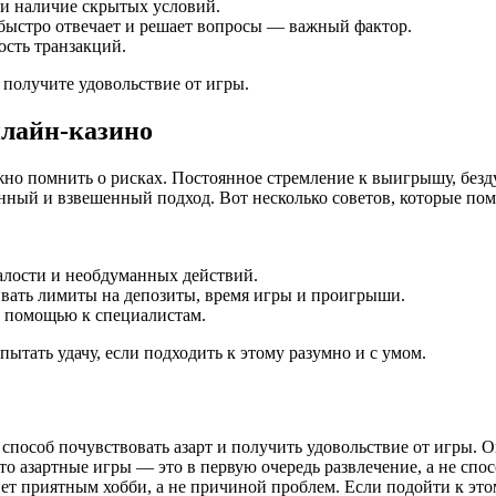
и наличие скрытых условий.
быстро отвечает и решает вопросы — важный фактор.
ость транзакций.
 получите удовольствие от игры.
нлайн-казино
жно помнить о рисках. Постоянное стремление к выигрышу, безд
нный и взвешенный подход. Вот несколько советов, которые помо
талости и необдуманных действий.
вать лимиты на депозиты, время игры и проигрыши.
а помощью к специалистам.
ытать удачу, если подходить к этому разумно и с умом.
пособ почувствовать азарт и получить удовольствие от игры. 
то азартные игры — это в первую очередь развлечение, а не сп
анет приятным хобби, а не причиной проблем. Если подойти к эт