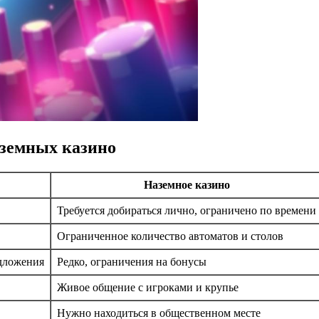
аземных казино
Наземное казино
Требуется добираться лично, ограничено по времени
Ограниченное количество автоматов и столов
дложения
Редко, ограничения на бонусы
Живое общение с игроками и крупье
Нужно находиться в общественном месте