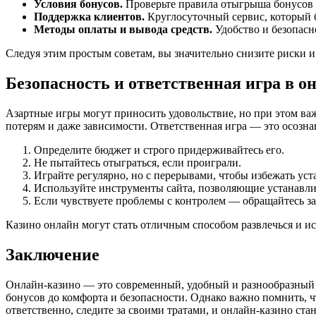
Условия бонусов.
Проверьте правила отыгрыша бонусов 
Поддержка клиентов.
Круглосуточный сервис, который 
Методы оплаты и вывода средств.
Удобство и безопасн
Следуя этим простым советам, вы значительно снизите риски и
Безопасность и ответственная игра в о
Азартные игры могут приносить удовольствие, но при этом ва
потерям и даже зависимости. Ответственная игра — это осозна
Определите бюджет и строго придерживайтесь его.
Не пытайтесь отыграться, если проиграли.
Играйте регулярно, но с перерывами, чтобы избежать ус
Используйте инструменты сайта, позволяющие устанавли
Если чувствуете проблемы с контролем — обращайтесь з
Казино онлайн могут стать отличным способом развлечься и исп
Заключение
Онлайн-казино — это современный, удобный и разнообразный с
бонусов до комфорта и безопасности. Однако важно помнить, ч
ответственно, следите за своими тратами, и онлайн-казино ст