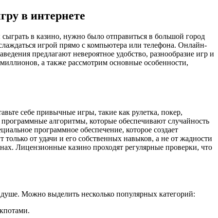
гру в интернете
 сыграть в казино, нужно было отправиться в большой город
аслаждаться игрой прямо с компьютера или телефона. Онлайн-
заведения предлагают невероятное удобство, разнообразие игр и
 миллионов, а также рассмотрим основные особенности,
авьте себе привычные игры, такие как рулетка, покер,
ые программные алгоритмы, которые обеспечивают случайность
ециальное программное обеспечение, которое создает
только от удачи и его собственных навыков, а не от жадности
нах. Лицензионные казино проходят регулярные проверки, что
о душе. Можно выделить несколько популярных категорий:
екпотами.