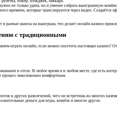
рулетка, покер, блэкджек, баккара.
 нужно не только удача, но и умение собрать выигрышную комби
ого времени, которые транслируются через видео. Создаётся эф
т и разные шансы на выигрыш, что делает онлайн-казино привл
нению с традиционными
: зачем играть онлайн, если можно посетить настоящее казино? 
оживание в отеле. В любое время и в любом месте, где есть инт
ает процесс максимально комфортным.
слотов и других развлечений, чего не встретишь во многих назе
лнительные деньги для игры, кешбэк и многое другое.