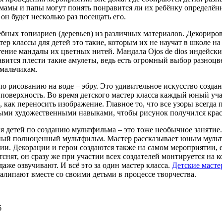
мамы и папы могут понять понравится ли их ребёнку определённы
он будет несколько раз посещать его.
бных топиариев (деревьев) из различных материалов. Декориров
ер классы для детей это такие, которым их не научат в школе н
ение мандалы их цветных нитей. Мандала Ojos de dios индейски
авится плести такие амулеты, ведь есть огромный выбор разноц
 мальчикам.
по рисованию на воде – эбру. Это удивительное искусство созд
поверхность. Во время детского мастер класса каждый юный учас
ы, как переносить изображение. Главное то, что все узоры всег
ыми художественными навыками, чтобы рисунок получился краси
я детей по созданию мультфильма – это тоже необычное занятие.
ый полноценный мультфильм. Мастер рассказывает юным мульт
ии. Декорации и герои создаются также на самом мероприятии, е
тснят, он сразу же при участии всех создателей монтируется на
даже озвучивают. И всё это за один мастер класса.
Детские масте
алипают вместе со своими детьми в процессе творчества.
6