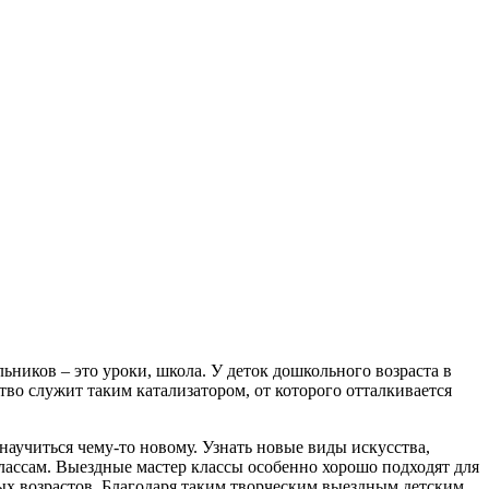
льников – это уроки, школа. У деток дошкольного возраста в
ство служит таким катализатором, от которого отталкивается
 научиться чему-то новому. Узнать новые виды искусства,
лассам. Выездные мастер классы особенно хорошо подходят для
ых возрастов. Благодаря таким творческим выездным детским