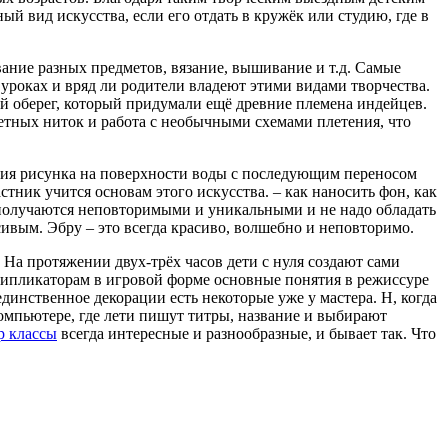
й вид искусства, если его отдать в кружёк или студию, где в
ание разных предметов, вязание, вышивание и т.д. Самые
а уроках и вряд ли родители владеют этими видами творчества.
й оберег, который придумали ещё древние племена индейцев.
ветных ниток и работа с необычными схемами плетения, что
ания рисунка на поверхности воды с последующим переносом
тник учится основам этого искусства. – как наносить фон, как
да получаются неповторимыми и уникальными и не надо обладать
вым. Эбру – это всегда красиво, волшебно и неповторимо.
 На протяжении двух-трёх часов дети с нуля создают сами
ипликаторам в игровой форме основные понятия в режиссуре
динственное декорации есть некоторые уже у мастера. Н, когда
 компьютере, где лети пишут титры, название и выбирают
р классы
всегда интересные и разнообразные, и бывает так. Что