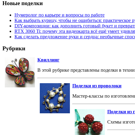
Новые поделки
Нумеролог по карьере и вопросы по работе
Как выбрать курицу, чтобы не ошибиться: практическое р
DIY-композиции: как дополнить готовый букет и преврат
RTX 3060 Ti: почему эта видеокарта всё ещё умеет удивля
Как сделать предложение руки и сердца: необычные спо
Рубрики
Квиллинг
В этой рубрике представлены поделки в техни
Поделки из проволоки
Мастер-классы по изготовлен
Поделки из 
Схемы изгото