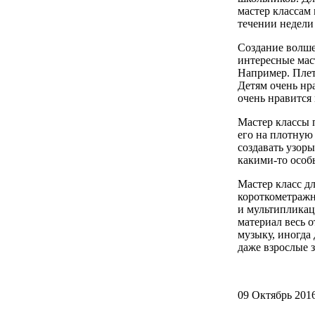
мастер классам 
течении недели 
Создание волше
интересные маст
Например. Плет
Детям очень нр
очень нравится
Мастер классы 
его на плотную 
создавать узор
какими-то особ
Мастер класс дл
короткометражн
и мультипликац
материал весь о
музыку, иногда 
даже взрослые з
09 Октябрь 201