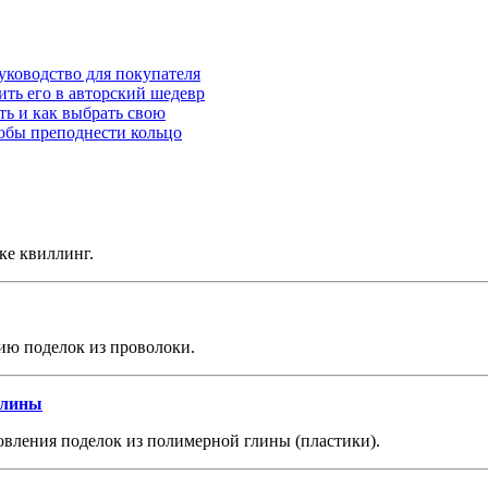
уководство для покупателя
ить его в авторский шедевр
ть и как выбрать свою
собы преподнести кольцо
ке квиллинг.
ию поделок из проволоки.
глины
вления поделок из полимерной глины (пластики).