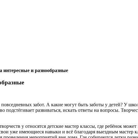
да интересные и разнообразные
ообразные
т повседневных забот. А какие могут быть заботы у детей? У шко
тво подстёгивает развиваться, искать ответы на вопросы. Творче
творчеств у относятся детские мастер классы, где ребёнок может
свои уже имеющиеся навыки и всё благодаря выездным мастер к
я проведения мероприятий вне дома. Где собираются детки разн