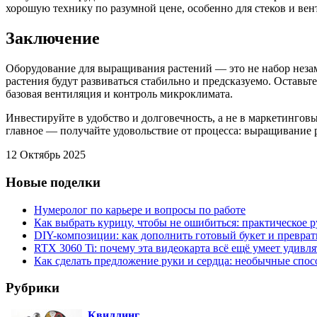
хорошую технику по разумной цене, особенно для стеков и ве
Заключение
Оборудование для выращивания растений — это не набор незам
растения будут развиваться стабильно и предсказуемо. Оставь
базовая вентиляция и контроль микроклимата.
Инвестируйте в удобство и долговечность, а не в маркетингов
главное — получайте удовольствие от процесса: выращивание р
12 Октябрь 2025
Новые поделки
Нумеролог по карьере и вопросы по работе
Как выбрать курицу, чтобы не ошибиться: практическое р
DIY-композиции: как дополнить готовый букет и преврат
RTX 3060 Ti: почему эта видеокарта всё ещё умеет удивля
Как сделать предложение руки и сердца: необычные спо
Рубрики
Квиллинг