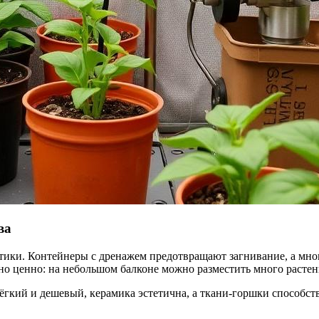
ва
етики. Контейнеры с дренажем предотвращают загнивание, а мн
нно ценно: на небольшом балконе можно разместить много расте
ёгкий и дешевый, керамика эстетична, а ткани-горшки способст