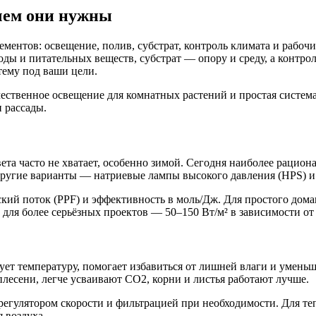
ачем они нужны
ментов: освещение, полив, субстрат, контроль климата и рабоч
воды и питательных веществ, субстрат — опору и среду, а конт
тему под ваши цели.
ачественное освещение для комнатных растений и простая систем
 рассады.
света часто не хватает, особенно зимой. Сегодня наиболее рац
 другие варианты — натриевые лампы высокого давления (HPS) 
ский поток (PPF) и эффективность в моль/Дж. Для простого до
для более серьёзных проектов — 50–150 Вт/м² в зависимости от
ует температуру, помогает избавиться от лишней влаги и уменьш
плесени, легче усваивают CO2, корни и листья работают лучше.
гулятором скорости и фильтрацией при необходимости. Для те
 воздуха.