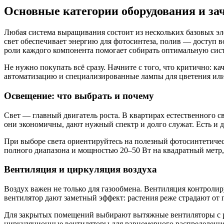
Основные категории оборудования и з
Любая система выращивания состоит из нескольких базовых эле
свет обеспечивает энергию для фотосинтеза, полив — доступ 
роли каждого компонента помогает собирать оптимальную сис
Не нужно покупать всё сразу. Начните с того, что критично: к
автоматизацию и специализированные лампы для цветения или
Освещение: что выбрать и почему
Свет — главный двигатель роста. В квартирах естественного 
они экономичны, дают нужный спектр и долго служат. Есть и
При выборе света ориентируйтесь на полезный фотосинтетиче
полного диапазона и мощностью 20–50 Вт на квадратный метр, 
Вентиляция и циркуляция воздуха
Воздух важен не только для газообмена. Вентиляция контролир
вентилятор дают заметный эффект: растения реже страдают от 
Для закрытых помещений выбирают вытяжные вентиляторы с ре
циркуляционные вентиляторы для равномерного распределения