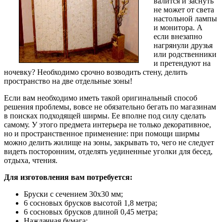
валится и заснуть
не может от света
настольной лампы
и монитора. А
если внезапно
нагрянули друзья
или родственники
и претендуют на
ночевку? Необходимо срочно возводить стену, делить
пространство на две отдельные зоны!
Если вам необходимо иметь такой оригинальный способ
решения проблемы, вовсе не обязательно бегать по магазинам
в поисках подходящей ширмы. Ее вполне под силу сделать
самому. У этого предмета интерьера не только декоративное,
но и пространственное применение: при помощи ширмы
можно делить жилище на зоны, закрывать то, чего не следует
видеть посторонним, отделять уединенные уголки для бесед,
отдыха, чтения.
Для изготовления вам потребуется:
Бруски с сечением 30х30 мм;
6 сосновых брусков высотой 1,8 метра;
6 сосновых брусков длиной 0,45 метра;
Наждачная бумага;