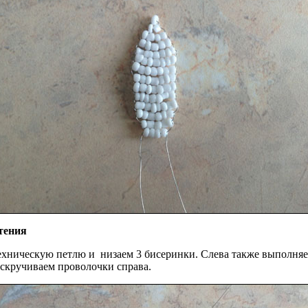
тения
техническую петлю и низаем 3 бисеринки. Слева также выполня
 скручиваем проволочки справа.