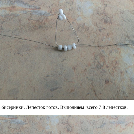
4 бисеринки. Лепесток готов. Выполняем всего 7-8 лепестков.