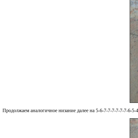
Продолжаем аналогичное низание далее на 5-6-7-7-7-7-7-7-6-5-