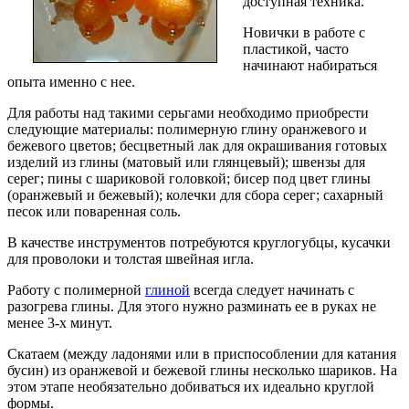
доступная техника.
Новички в работе с
пластикой, часто
начинают набираться
опыта именно с нее.
Для работы над такими серьгами необходимо приобрести
следующие материалы: полимерную глину оранжевого и
бежевого цветов; бесцветный лак для окрашивания готовых
изделий из глины (матовый или глянцевый); швензы для
серег; пины с шариковой головкой; бисер под цвет глины
(оранжевый и бежевый); колечки для сбора серег; сахарный
песок или поваренная соль.
В качестве инструментов потребуются круглогубцы, кусачки
для проволоки и толстая швейная игла.
Работу с полимерной
глиной
всегда следует начинать с
разогрева глины. Для этого нужно разминать ее в руках не
менее 3-х минут.
Скатаем (между ладонями или в приспособлении для катания
бусин) из оранжевой и бежевой глины несколько шариков. На
этом этапе необязательно добиваться их идеально круглой
формы.