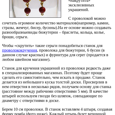
«накрутить»
эксклюзивных
украшений.
С проволокой можно
сочетать огромное количество материалов(например, камни,
стразы, жемчуг, бисер, бусины).На ее основе можно создавать
разнообразныевиды бижутерии – браслеты, кольца, колье,
броши, серьги.
Чтобы «скрутить» такие серьги понадобиться станок для
проволококручения
, проволока для бижутерии, 6 бусин (в
данном случае красных) и фурнитура для серег (продается в
любом швейном магазине).
Станок для кручения украшений из проволоки редкость даже
в специализированных магазинах. Поэтому будет проще
сделать его самостоятельно, чем искать в продаже. Станок
делается из небольшого куска толстой доски. Просверлив в
нем отверстия в несколько рядов, получаем основу для станка
(расстояние между рабочими отверстиями 5 мм). В качестве
штырей используем гвозди без шляпок, совпадающие по
диаметру с отверстиями в доске.
Берем 10 см проволоки. В станок вставляем 4 штыря, создавая
форму ромба (фото ниже). Каждый штырь будет вершиной