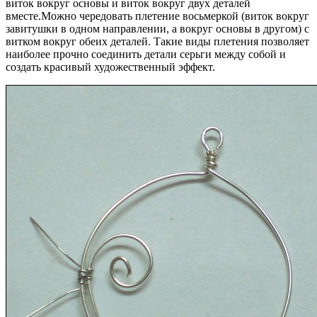
виток вокруг основы и виток вокруг двух деталей
вместе.Можно чередовать плетение восьмеркой (виток вокруг
завитушки в одном направлении, а вокруг основы в другом) с
витком вокруг обеих деталей. Такие виды плетения позволяет
наиболее прочно соединить детали серьги между собой и
создать красивый художественный эффект.