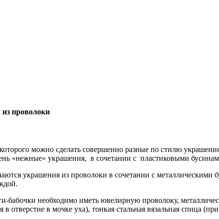
 из проволоки
 которого можно сделать совершенно разные по стилю украшения.
ень «нежные» украшения, в сочетании с пластиковыми бусинам
ются украшения из проволоки в сочетании с металлическими бу
ждой.
ьги-бабочки необходимо иметь ювелирную проволоку, металлическ
ся в отверстие в мочке уха), тонкая стальная вязальная спица (п